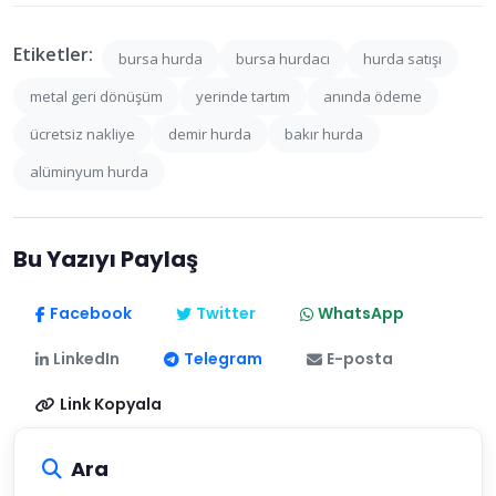
Etiketler:
bursa hurda
bursa hurdacı
hurda satışı
metal geri dönüşüm
yerinde tartım
anında ödeme
ücretsiz nakliye
demir hurda
bakır hurda
alüminyum hurda
Bu Yazıyı Paylaş
Facebook
Twitter
WhatsApp
LinkedIn
Telegram
E-posta
Link Kopyala
Ara