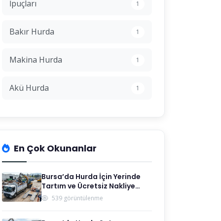
İpuçları
1
Bakır Hurda
1
Makina Hurda
1
Akü Hurda
1
En Çok Okunanlar
Bursa’da Hurda İçin Yerinde
Tartım ve Ücretsiz Nakliye
Kimde?
539 görüntülenme