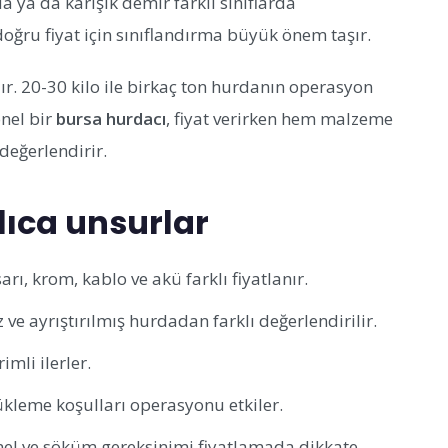
a ya da karışık demir farklı sınıflarda
oğru fiyat için sınıflandırma büyük önem taşır.
dır. 20-30 kilo ile birkaç ton hurdanın operasyon
onel bir
bursa hurdacı
, fiyat verirken hem malzeme
 değerlendirir.
şlıca unsurlar
ı, krom, kablo ve akü farklı fiyatlanır.
z ve ayrıştırılmış hurdadan farklı değerlendirilir.
mli ilerler.
ükleme koşulları operasyonu etkiler.
nel ve söküm gereksinimi fiyatlamada dikkate