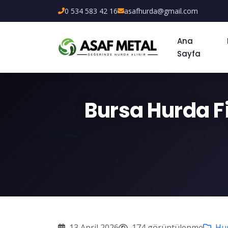
0 534 583 42 16
asafhurda@gmail.com
Ana
Sayfa
Bursa Hurda Fi
13 April 2026
174 görüntülenme
Hur