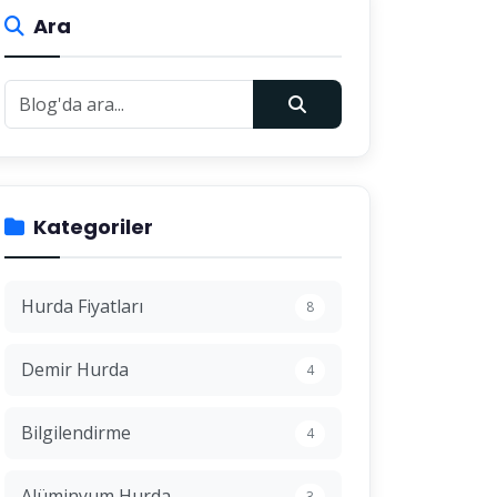
Ara
Kategoriler
Hurda Fiyatları
8
Demir Hurda
4
Bilgilendirme
4
Alüminyum Hurda
3