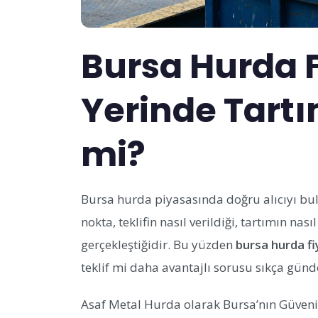
Bursa Hurda F
Yerinde Tartı
mi?
Bursa hurda piyasasında doğru alıcıyı bul
nokta, teklifin nasıl verildiği, tartımın nas
gerçekleştiğidir. Bu yüzden
bursa hurda fi
teklif mi daha avantajlı sorusu sıkça günd
Asaf Metal Hurda olarak Bursa’nın Güvenil