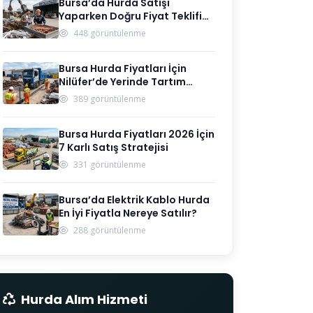
Bursa’da Hurda Satışı
Yaparken Doğru Fiyat Teklifi
Nasıl Alınır?
448 görüntülenme
Bursa Hurda Fiyatları İçin
Nilüfer’de Yerinde Tartım
Nerede Var?
389 görüntülenme
Bursa Hurda Fiyatları 2026 İçin
7 Karlı Satış Stratejisi
331 görüntülenme
Bursa’da Elektrik Kablo Hurda
En İyi Fiyatla Nereye Satılır?
288 görüntülenme
Hurda Alım Hizmeti