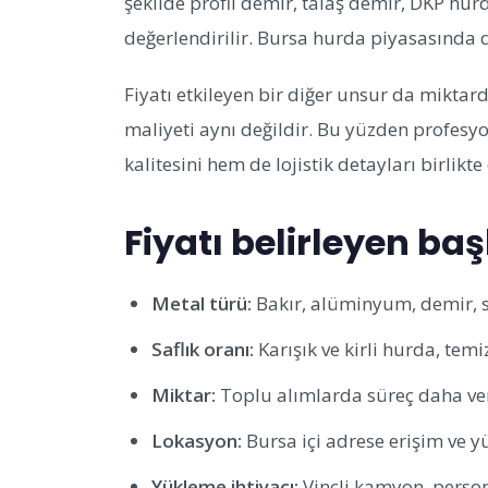
şekilde profil demir, talaş demir, DKP hurd
değerlendirilir. Bursa hurda piyasasında d
Fiyatı etkileyen bir diğer unsur da miktar
maliyeti aynı değildir. Bu yüzden profesy
kalitesini hem de lojistik detayları birlikte
Fiyatı belirleyen ba
Metal türü:
Bakır, alüminyum, demir, sar
Saflık oranı:
Karışık ve kirli hurda, temi
Miktar:
Toplu alımlarda süreç daha veri
Lokasyon:
Bursa içi adrese erişim ve y
Yükleme ihtiyacı:
Vinçli kamyon, perso