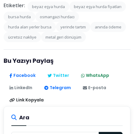
Etiketler:
beyaz eşya hurda
beyaz eşya hurda fiyatları
bursa hurda
osmangazi hurdacı
hurda alan yerler bursa
yerinde tartım
anında ödeme
ücretsiz nakliye
metal geri dönüşüm
Bu Yazıyı Paylaş
Facebook
Twitter
WhatsApp
LinkedIn
Telegram
E-posta
Link Kopyala
Ara