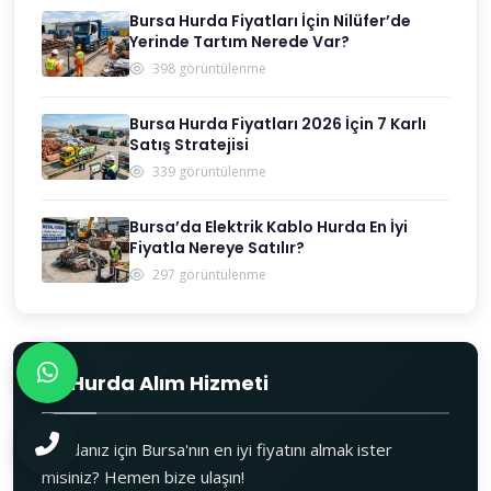
Bursa Hurda Fiyatları İçin Nilüfer’de
Yerinde Tartım Nerede Var?
398 görüntülenme
Bursa Hurda Fiyatları 2026 İçin 7 Karlı
Satış Stratejisi
339 görüntülenme
Bursa’da Elektrik Kablo Hurda En İyi
Fiyatla Nereye Satılır?
297 görüntülenme
Hurda Alım Hizmeti
Hurdanız için Bursa'nın en iyi fiyatını almak ister
misiniz? Hemen bize ulaşın!